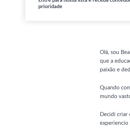
Entre para nossa lista e receba conteúd
prioridade
Olá, sou Bea
que a educaç
paixão e ded
Quando come
mundo vasto
Decidi criar
experiencio