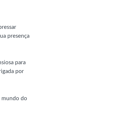
pressar
 sua presença
nsiosa para
rigada por
to mundo do