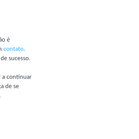
ão é
em
contato
.
 de sucesso.
r a continuar
a de se
.