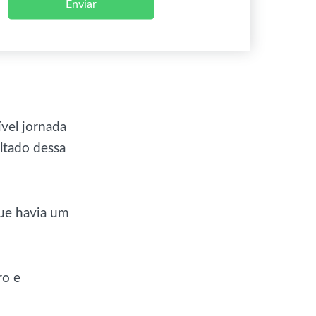
Enviar
ível jornada
ultado dessa
ue havia um
ro e