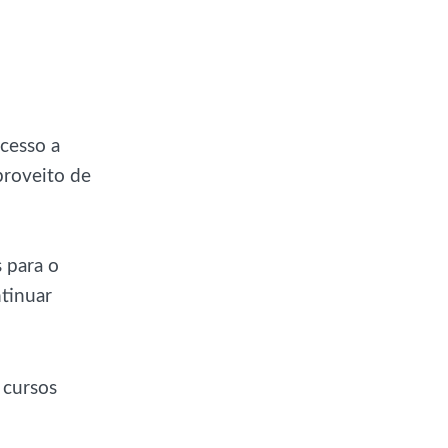
acesso a
proveito de
s para o
tinuar
 cursos